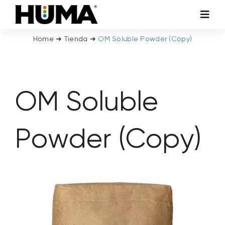
Skip
Toggl
to
Navig
content
Home
➜
Tienda
➜
OM Soluble Powder (Copy)
AGRICULTURA
CÉSPED Y PLANTAS ORNAMENTALES
OM Soluble
ADITIVOS TECNOLÓGICOS
Powder (Copy)
HUMA MEDIOAMBIENTAL
INVESTIGACIÓN Y DESARROLLO
SOSTENIBILIDAD