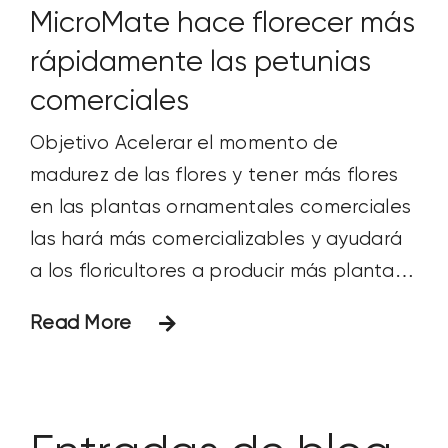
MicroMate hace florecer más
rápidamente las petunias
comerciales
Objetivo Acelerar el momento de
madurez de las flores y tener más flores
en las plantas ornamentales comerciales
las hará más comercializables y ayudará
a los floricultores a producir más plantas
de flor en maceta al año. El objetivo de
Read More
este estudio era evaluar los efectos de
un producto húmico natural de Huma®
llamado Micromate