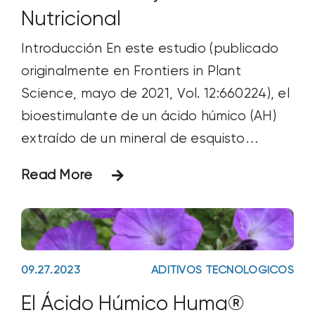
Nutricional
Introducción En este estudio (publicado
originalmente en Frontiers in Plant
Science, mayo de 2021, Vol. 12:660224), el
bioestimulante de un ácido húmico (AH)
extraído de un mineral de esquisto
sedimentario en plantas de tomate Micro
Read More
Tom sometidas a un estrés nutricional
creciente Materiales y métodos Como
fuente de ácido húmico se utilizó un
mineral sedimentario
09.27.2023
ADITIVOS TECNOLÓGICOS
El Ácido Húmico Huma®