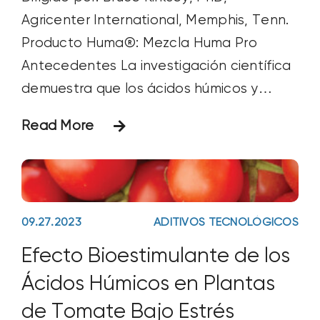
Agricenter International, Memphis, Tenn.
Producto Huma®: Mezcla Huma Pro
Antecedentes La investigación científica
demuestra que los ácidos húmicos y
fúlvicos son bioestimulantes: aumentan la
Read More
disponibilidad y absorción de nutrientes,
mejoran el crecimiento y la masa radicular
de las plantas y repercuten tanto en el
rendimiento como en la calidad de
09.27.2023
ADITIVOS TECNOLÓGICOS
Efecto Bioestimulante de los
Ácidos Húmicos en Plantas
de Tomate Bajo Estrés