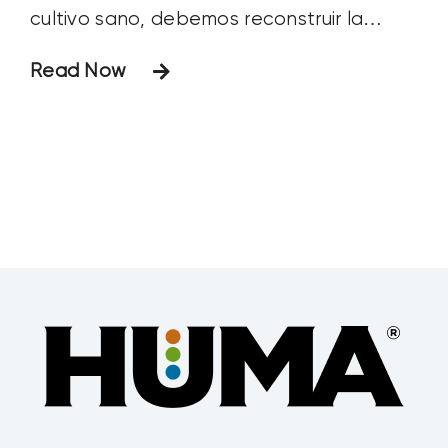
cultivo sano, debemos reconstruir la
biología del suelo tras el uso de
Read Now
fumigantes o pesticidas. Hablamos de
ello con nuestros expertos, Bio Huma
Netics, Inc. Lyndon Smith, Presidente y
Consejero Delegado, y Barrett Smith,
Director de Ventas y Agrónomo del Este
de EE.UU. Únete a nosotros para hablar
de cómo Zap® reconstruye la biología
del suelo tras el uso de
fumigantes/plaguicidas.