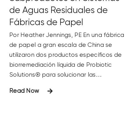
de Aguas Residuales de
Fábricas de Papel
Por Heather Jennings, PE En una fábrica
de papel a gran escala de China se
utilizaron dos productos específicos de
biorremediación líquida de Probiotic
Solutions® para solucionar las
alteraciones del sistema causadas por la
Read Now
carga hidráulica de los nuevos procesos
aguas arriba. Los productos implicados
son Bio Energizer® (BE) -una formulación
científica de ácidos orgánicos,