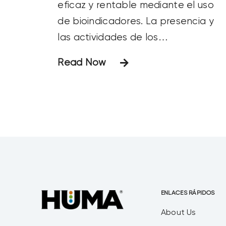
eficaz y rentable mediante el uso
de bioindicadores. La presencia y
las actividades de los
microorganismos pueden indicar
Read Now
cambios en el funcionamiento del
sistema y señalar el origen y la
magnitud de un problema.1
Protozoos Aproximadamente el 4%
de los microorganismos de las
ENLACES RÁPIDOS
About Us