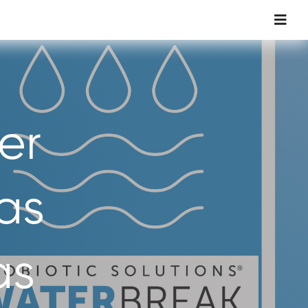
Toggl
Navig
er
as
as