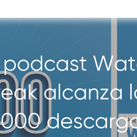
l podcast Wat
reak alcanza l
.000 descarg