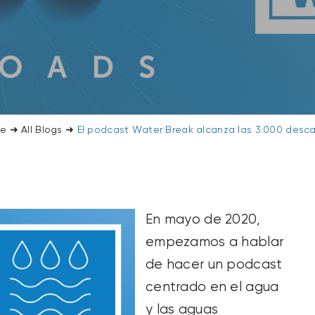
e
➜
All Blogs
➜
El podcast Water Break alcanza las 3.000 desc
En mayo de 2020,
empezamos a hablar
de hacer un podcast
centrado en el agua
y las aguas