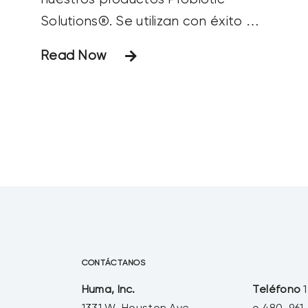
Solutions®. Se utilizan con éxito en
los sistemas de tratamiento de
Read Now
aguas residuales para mejorar la
calidad del agua y reducir los
costes de funcionamiento.
Nuestros productos ultraeficaces
son bioestimulantes líquidos que
aceleran la
CONTÁCTANOS
Huma, Inc.
Teléfono