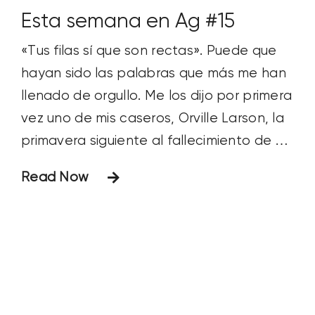
Esta semana en Ag #15
«Tus filas sí que son rectas». Puede que
hayan sido las palabras que más me han
llenado de orgullo. Me los dijo por primera
vez uno de mis caseros, Orville Larson, la
primavera siguiente al fallecimiento de mi
padre y cuando todas las operaciones
Read Now
agrícolas recayeron enteramente sobre
mí. Orville tenía la costumbre de ir