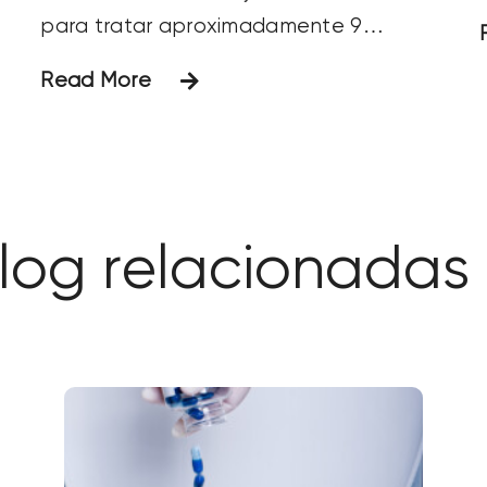
para tratar aproximadamente 9
millones de galones al día. El sistema
Read More
con frecuencia experimenta problemas
intermitentes de formación de espuma
y sedimentación. El operador buscaba
una solución a los problemas de
espuma y
log relacionadas