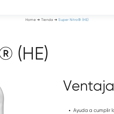
Home
➜
Tienda
➜
Super Nitro® (HE)
® (HE)
Ventaja
Ayuda a cumplir 