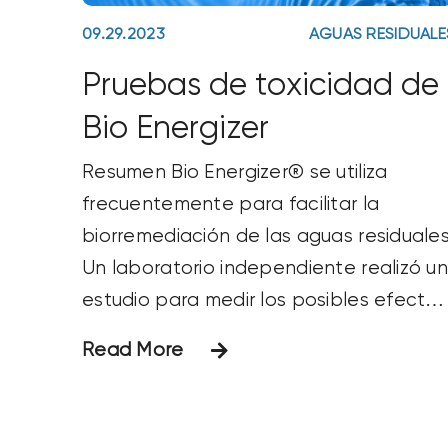
09.29.2023
AGUAS RESIDUALE
Pruebas de toxicidad de
Bio Energizer
Resumen Bio Energizer® se utiliza
frecuentemente para facilitar la
biorremediación de las aguas residuales
Un laboratorio independiente realizó u
estudio para medir los posibles efectos
negativos que Bio Energizer® pudiera
Read More
tener en una especie de prueba de
agua dulce (trucha arco iris). Utilizando
la metodología aprobada por la EPA