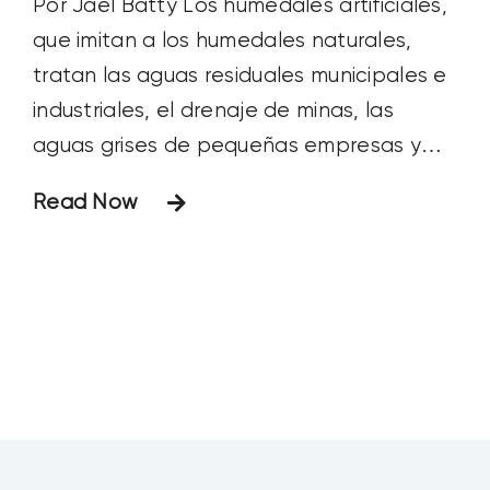
Por Jael Batty Los humedales artificiales,
que imitan a los humedales naturales,
tratan las aguas residuales municipales e
industriales, el drenaje de minas, las
aguas grises de pequeñas empresas y
hogares, los desechos animales y las
Read Now
escorrentías agrícolas y pluviales. Los
organismos reguladores las recomiendan
como mejor práctica de gestión para
controlar la escorrentía urbana.