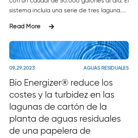
con un caudal de 50.000 galones al día. El
sistema incluía una serie de tres lagunas
que se estrechaban hasta una
Read More
profundidad de 13 pies. El estanque 1
tenía una profundidad media de lodos de
1,9 pies, el estanque
09.29.2023
AGUAS RESIDUALES
Bio Energizer® reduce los
costes y la turbidez en las
lagunas de cartón de la
planta de aguas residuales
de una papelera de