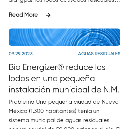
día (gpd); los lodos activados residuales
(WAS) se retiran del sistema
Read More
aproximadamente cada De 2 a 3
semanas. El sistema con frecuencia
experimentó problemas intermitentes de
formación de espuma y sedimentación,
09.29.2023
AGUAS RESIDUALES
así como
Bio Energizer® reduce los
lodos en una pequeña
instalación municipal de N.M.
Problema Una pequeña ciudad de Nuevo
México (1.300 habitantes) tenía un
sistema municipal de aguas residuales