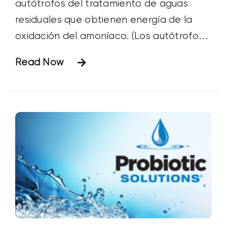
autótrofos del tratamiento de aguas
residuales que obtienen energía de la
oxidación del amoníaco. (Los autótrofos
son microorganismos que producen
Read Now
compuestos orgánicos complejos
utilizando el carbono inorgánico de
sustancias simples como fuente de
alimento). Oxidar el amoníaco es una
forma elegante de decir