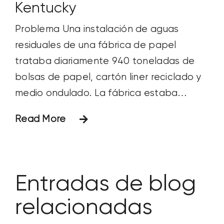
Kentucky
Problema Una instalación de aguas
residuales de una fábrica de papel
trataba diariamente 940 toneladas de
bolsas de papel, cartón liner reciclado y
medio ondulado. La fábrica estaba
interesada en mejorar la eficacia
Read More
operativa de las aguas residuales y
reducir los gastos de explotación
respecto a su uso estándar de polímeros.
La planta experimentaba problemas
Entradas de blog
relacionadas