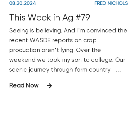
08.20.2024
FRED NICHOLS
This Week in Ag #79
Seeing is believing. And I’m convinced the
recent WASDE reports on crop
production aren’t lying. Over the
weekend we took my son to college. Our
scenic journey through farm country –
beauty is in the eye of the beholder,
Read Now
after all – took us deep into the Corn
Belt. The projected 2024 corn yield in the
Prairie State