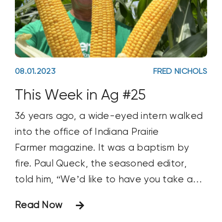
08.01.2023
FRED NICHOLS
This Week in Ag #25
36 years ago, a wide-eyed intern walked
into the office of Indiana Prairie
Farmer magazine. It was a baptism by
fire. Paul Queck, the seasoned editor,
told him, “We’d like to have you take a
shot at writing what we hope to be the
Read Now
cover story for July. Since you’re only