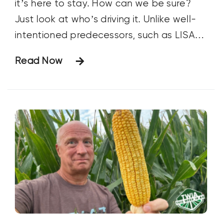
it’s here to stay. How can we be sure?
Just look at who’s driving it. Unlike well-
intentioned predecessors, such as LISA
(Low Input Sustainable Agriculture), regen
Read Now
ag has a financial benefactor: food
companies. From lofty goals articulated
by their CEOs to multi-million-dollar
investments, consumer