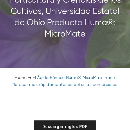
Horticultura y Ciencias de los
Cultivos, Universidad Estatal
de Ohio Producto Huma®:
MicroMate
Home
➜
El Ácido Húmico Huma® MicroMate hace
florecer más rápidamente las petunias comerciales
Descargar inglés PDF