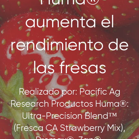
SOBRE NOSOTROS
aumenta el
CONTACTANOS
rendimiento de
SEARCH
FOR:
las fresas
Realizado por: Pacific Ag
Research Productos Huma®:
Ultra-Precision Blend™
(Fresca CA Strawberry Mix),