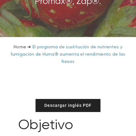
Promax®, Zap®.
Home
➜
El programa de sustitución de nutrientes y
fumigación de Huma® aumenta el rendimiento de las
fresas
Descargar inglés PDF
Objetivo