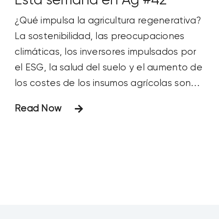
Esta semana en Ag #42
abundante en 2025. Por otra parte, está
¿Qué impulsa la agricultura regenerativa?
lo seco y lo muy seco.
La sostenibilidad, las preocupaciones
climáticas, los inversores impulsados por
el ESG, la salud del suelo y el aumento de
los costes de los insumos agrícolas son
factores que contribuyen en gran
Read Now
medida. Otro puede ser el cambio
demográfico. Los Millennials (nacidos
entre 1981 y 1996) han superado
recientemente a los Baby Boomers como
la generación más poblada de EEUU. Y
más de la mitad de la población
estadounidense está compuesta ahora