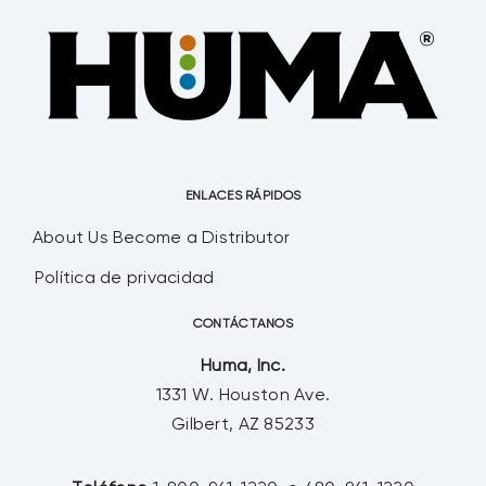
por millennials o más jóvenes. Con un
cambio en la población y un cambio en la
cultura, viene un cambio en los patrones
de compra.
ENLACES RÁPIDOS
About Us
Become a Distributor
Política de privacidad
CONTÁCTANOS
Huma, Inc.
1331 W. Houston Ave.
Gilbert, AZ 85233