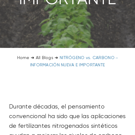
SOBRE NOSOTROS
CONTACTANOS
SEARCH
FOR:
Home
➜
All Blogs
➜
NITRÓGENO vs. CARBONO –
INFORMACIÓN NUEVA E IMPORTANTE
Durante décadas, el pensamiento
convencional ha sido que las aplicaciones
de fertilizantes nitrogenados sintéticos