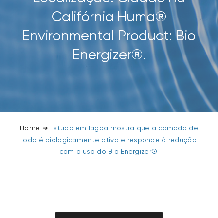
Califórnia Huma®
Environmental Product: Bio
Energizer®.
Home
➜
Estudo em lagoa mostra que a camada de
lodo é biologicamente ativa e responde à redução
com o uso do Bio Energizer®.