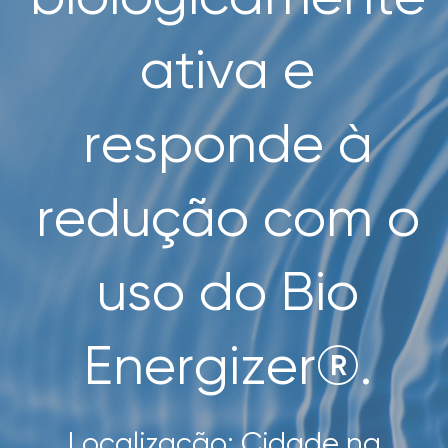
SEARCH
FOR:
ativa e
responde à
redução com o
uso do Bio
Energizer®.
Localização: Cidade na