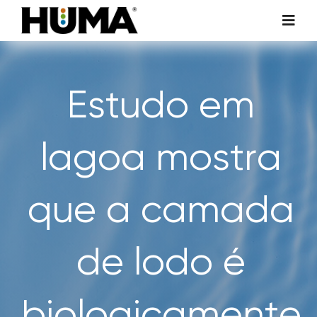
Skip
Toggl
to
Navig
content
AGRICULTURA
Estudo em
GRAMADOS E PLANTAS ORNAMENTAIS
lagoa mostra
ADITIVOS HUMA TECH
que a camada
HUMA AMBIENTAL
SOBRE NÓS
de lodo é
ENTRE EM CONTATO CONOSCO
biologicamente