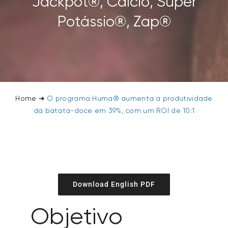
Jackpot®, Cálcio, Super
Potássio®, Zap®
Home
➜
O programa Huma® aumenta a produtividade
da batata-doce em 39%, com um ROI de 10:1
Download English PDF
Objetivo