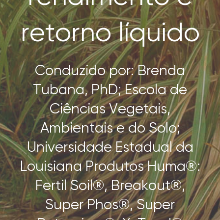
retorno líquido
Conduzido por: Brenda
Tubana, PhD; Escola de
Ciências Vegetais,
Ambientais e do Solo;
Universidade Estadual da
Louisiana Produtos Huma®:
Fertil Soil®, Breakout®,
Super Phos®, Super