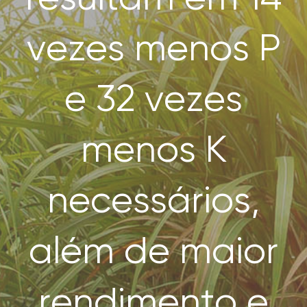
SEARCH
FOR:
vezes menos P
e 32 vezes
menos K
necessários,
além de maior
rendimento e