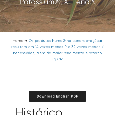
Potassium®, X-Tend®
Home
➜
Os produtos Huma® na cana-de-açúcar
resultam em 14 vezes menos P e 32 vezes menos K
necessários, além de maior rendimento e retorno
líquido
Download English PDF
Histórico