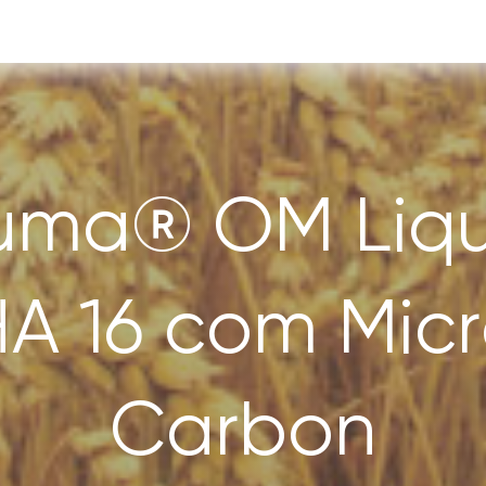
uma® OM Liqu
A 16 com Mic
Carbon