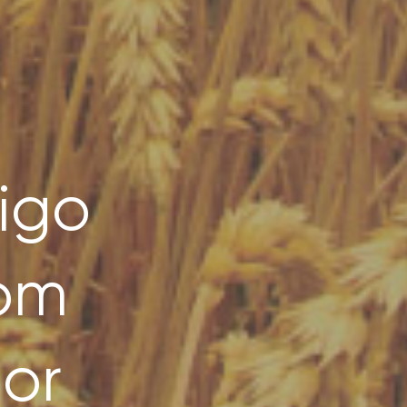
igo
om
or