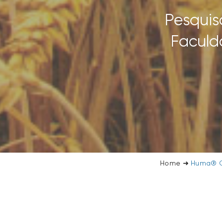
Pesquis
Faculd
Home
➜
Huma® OM