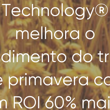
Technology®
melhora o
ndimento do tr
e primavera c
m ROI 60% mai