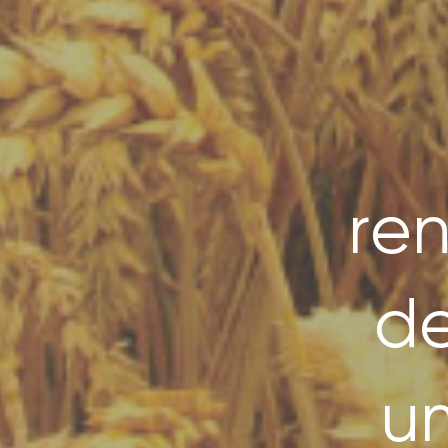
SEARCH
FOR:
re
d
u