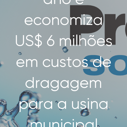
SEARCH
FOR:
economiza
US$ 6 milhões
em custos de
dragagem
para a usina
municipal