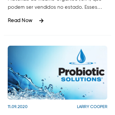
podem ser vendidos no estado. Esses
produtos incluem o seguinte:
Read Now
macronutrientes secundários Fertilgold®
Ca e Fertilgold® Mg, e micronutrientes
Fertilgold® B, Fertilgold® Co, Fertilgold®
Mo, Fertilgold® MoN, Fertilgold® Zn e
Fertilgold® Micros I (que
11.09.2020
LARRY COOPER