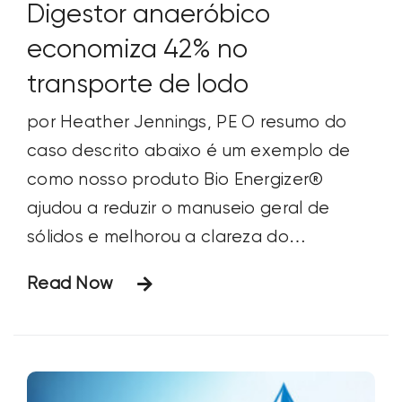
Digestor anaeróbico
economiza 42% no
transporte de lodo
por Heather Jennings, PE O resumo do
caso descrito abaixo é um exemplo de
como nosso produto Bio Energizer®
ajudou a reduzir o manuseio geral de
sólidos e melhorou a clareza do
sobrenadante. Na verdade, não é
Read Now
necessário muito Bio Energizer® para
reduzir os sólidos em seu sistema quando
a comunidade microbiana é estimulada
ou