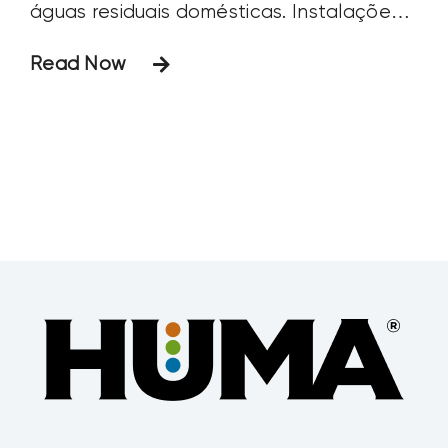
águas residuais domésticas. Instalações
de tratamento de todas as formas e
Read Now
tamanhos diferentes com tecnologias
inadequadas de tratamento de fósforo
têm o potencial de liberar fósforo em
excesso.