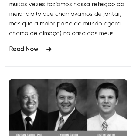
muitas vezes fazíamos nossa refeição do
meio-dia (o que chamávamos de jantar,
mas que a maior parte do mundo agora
chama de almoço) na casa dos meus
avós, que era a base da fazenda. Era
Read Now
uma pausa planejada do plantio, da
colheita, do trabalho braçal, do corte da
grama, do