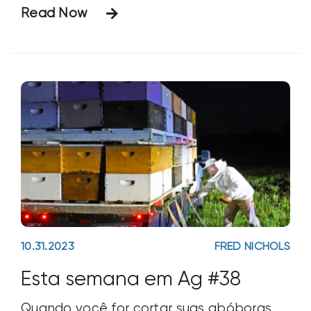
Read Now
buracos úmidos, vários tipos de solo,
linhas pontuais e, em alguns pontos,
potencial de rendimento vencedor.
10.31.2023
FRED NICHOLS
Esta semana em Ag #38
Quando você for cortar suas abóboras