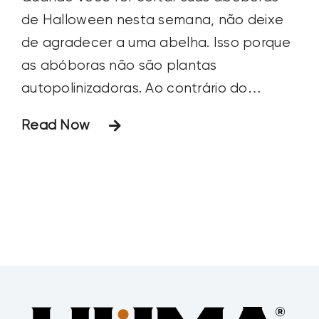
de Halloween nesta semana, não deixe
de agradecer a uma abelha. Isso porque
as abóboras não são plantas
autopolinizadoras. Ao contrário do
algodão e da soja, em que o pólen
Read Now
produzido em uma flor fertiliza o ovário da
mesma flor na mesma planta, as
abóboras têm flores masculinas e
femininas específicas em suas videiras.
Portanto, elas precisam de abelhas para
transportar o pólen entre as flores. Os
produtores de abóbora alugam colônias
de abelhas durante a estação de
crescimento para garantir melhor