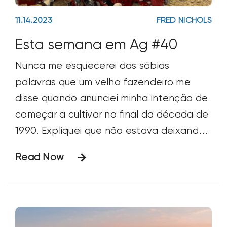
11.14.2023
FRED NICHOLS
Esta semana em Ag #40
Nunca me esquecerei das sábias
palavras que um velho fazendeiro me
disse quando anunciei minha intenção de
começar a cultivar no final da década de
1990. Expliquei que não estava deixando
meu trabalho de marketing e que
Read Now
também estava fazendo uma boa
quantidade de trabalhos de consultoria
como freelancer. Ele me disse: “É
engraçado como