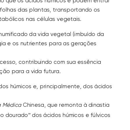
do que os ácidos húmicos e podem entrar
 folhas das plantas, transportando os
abólicos nas células vegetais.
 humificado da vida vegetal (imbuído da
rgia e os nutrientes para as gerações
ocesso, contribuindo com sua essência
ão para a vida futura.
dos húmicos e, principalmente, dos ácidos
a Médica
Chinesa, que remonta à dinastia
io dourado” dos ácidos húmicos e fúlvicos