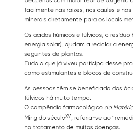
pequenas com maior teor de oxigênio 
facilmente nas raízes, nos caules e nas
minerais diretamente para os locais met
Os ácidos húmicos e fúlvicos, o resíduo
energia solar), ajudam a reciclar a ene
seguintes de plantas.
Tudo o que já viveu participa desse pr
como estimulantes e blocos de construç
As pessoas têm se beneficiado dos áci
fúlvicos há muito tempo.
O compêndio farmacológico
da Matéri
XV
Ming do século
, referia-se ao “reméd
no tratamento de muitas doenças.