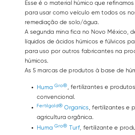
Esse é o material húmico que refinamo
para usar como veículo em todos os nos
remediação de solo/água.
A segunda mina fica no Novo México, d
líquidos de ácidos húmicos e fúlvicos 
para uso por outros fabricantes na pr
húmicos.
As 5 marcas de produtos à base de húm
Gro®
Huma
, fertilizantes e produt
convencional.
Fertilgold®
Organics
, fertilizantes 
agricultura orgânica.
Gro®
Huma
Turf
, fertilizante e pr