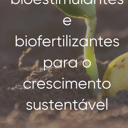
SEARCH
FOR:
e
biofertilizantes
para o
crescimento
sustentável