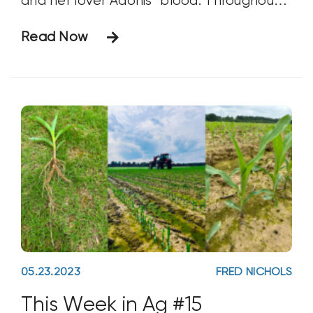
and her lover Adonis’ blood. Throughout
the ages, the quintessential red rose has
Read Now
been a symbol of love, but have you
wondered where it comes from? Most
rose production is centralized in
05.23.2023
FRED NICHOLS
This Week in Ag #15