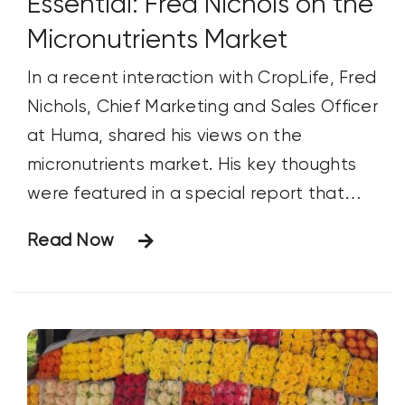
Essential: Fred Nichols on the
Micronutrients Market
In a recent interaction with CropLife, Fred
Nichols, Chief Marketing and Sales Officer
at Huma, shared his views on the
micronutrients market. His key thoughts
were featured in a special report that
highlights how these essential nutrients
Read Now
are rapidly gaining recognition in the
agriculture industry. Micronutrients play a
key role in promoting the strong, steady