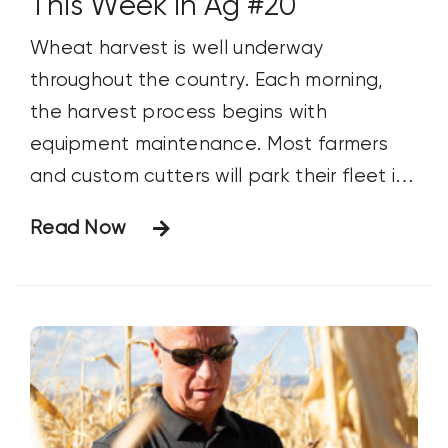
This Week in Ag #20
Wheat harvest is well underway
throughout the country. Each morning,
the harvest process begins with
equipment maintenance. Most farmers
and custom cutters will park their fleet in
a row, or in close proximity, so they can
Read Now
readily perform daily service. This involves
the grease gun. Combines have hundreds
of moving parts. Some of the most key