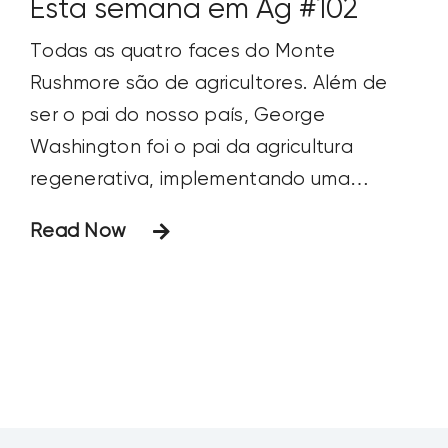
Esta semana em Ag #102
Todas as quatro faces do Monte
Rushmore são de agricultores. Além de
ser o pai do nosso país, George
Washington foi o pai da agricultura
regenerativa, implementando uma
intensa rotação de culturas (ele cultivava
Read Now
60 culturas diferentes), práticas de
cobertura vegetal, gestão de esterco e
pastagem de várias espécies de animais
em sua fazenda de