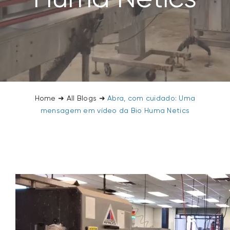
SEARCH
FOR:
Home
➜
All Blogs
➜
Abra, com cuidado: Uma
mensagem em vídeo da Bio Huma Netics