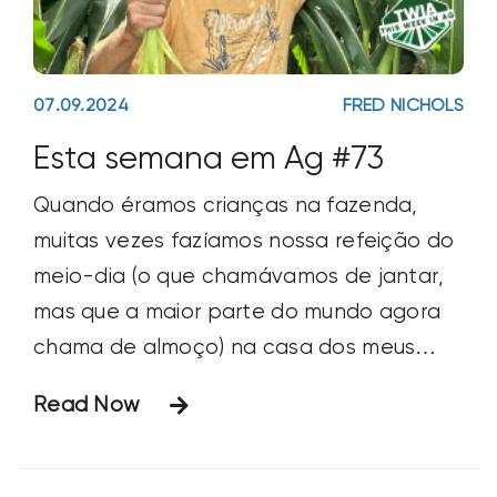
07.09.2024
FRED NICHOLS
Esta semana em Ag #73
Quando éramos crianças na fazenda,
muitas vezes fazíamos nossa refeição do
meio-dia (o que chamávamos de jantar,
mas que a maior parte do mundo agora
chama de almoço) na casa dos meus
avós, que era a base da fazenda. Era
Read Now
uma pausa planejada do plantio, da
colheita, do trabalho braçal, do corte da
grama, do