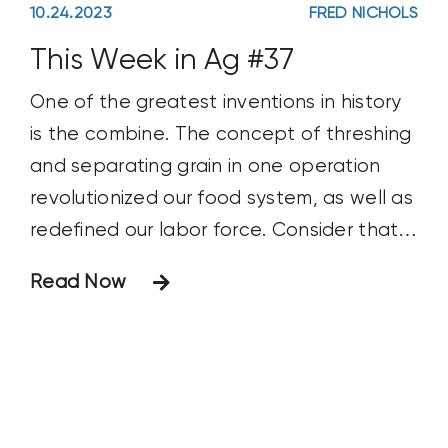
10.24.2023
FRED NICHOLS
This Week in Ag #37
One of the greatest inventions in history
is the combine. The concept of threshing
and separating grain in one operation
revolutionized our food system, as well as
redefined our labor force. Consider that
in the mid-1800s, 90% of the US
Read Now
workforce was involved in some aspect
of farming. Now it’s under 2%. To think my
grandfather harvested corn by hand and
threw the ears in a wagon! He used the
pull-behind model in the 1940s to harvest