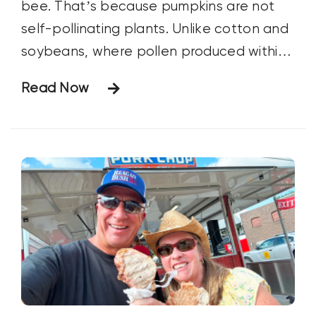
bee. That’s because pumpkins are not
self-pollinating plants. Unlike cotton and
soybeans, where pollen produced within
a flower fertilizes the ovary of the same
Read Now
flower on the same plant, pumpkins have
specific male and female flowers across
their vines. So they need bees to carry
pollen between the flowers. Pumpkin
growers will rent bee colonies during the
growing season to ensure better
pollination and higher yields.