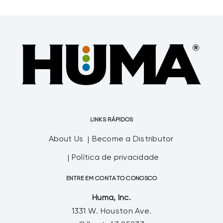
small grains (that’s him, Fred Nichols,
combining oats on our family farm). My
mother still talks about dad wearing a
Jesse James style mask while operating
their first self-propelled combine without
a cab.
LINKS RÁPIDOS
About Us
Become a Distributor
Política de privacidade
ENTRE EM CONTATO CONOSCO
Huma, Inc.
1331 W. Houston Ave.