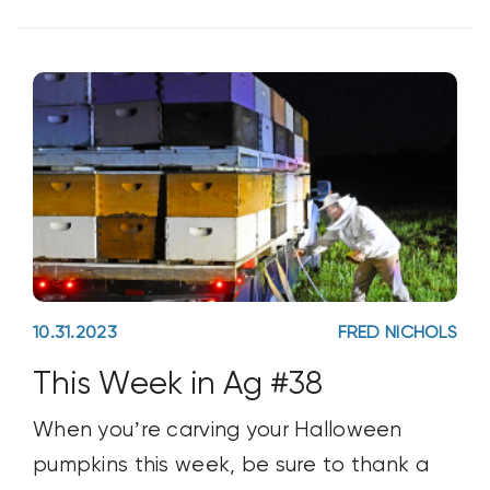
daily chores. Contrary to popular belief,
the idea to “fall
10.31.2023
FRED NICHOLS
This Week in Ag #38
When you’re carving your Halloween
pumpkins this week, be sure to thank a