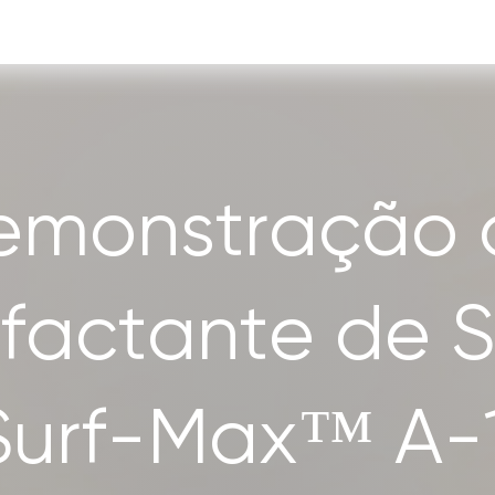
emonstração 
rfactante de S
Surf-Max™ A-1