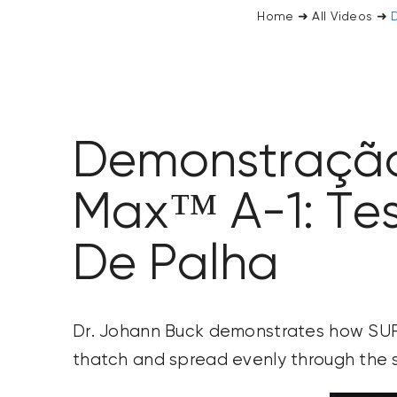
Home
➜
All Videos
➜
Demonstração 
Max™ A-1: Tes
De Palha
Dr. Johann Buck
demonstrates
how SURF
thatch and spread evenly through the so