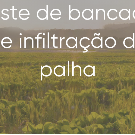
ste de banc
e infiltração 
palha