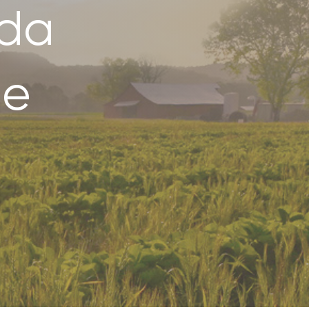
ada
de