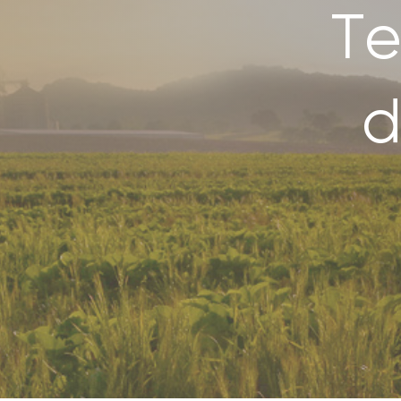
Te
SEARCH
FOR:
d