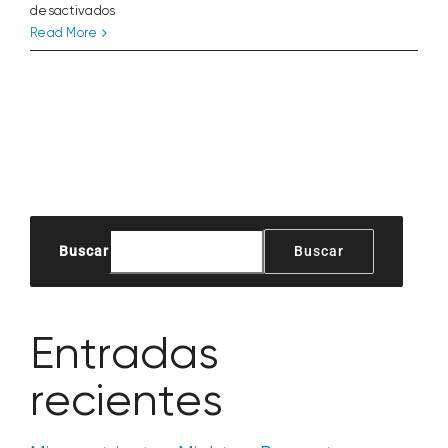
en
desactivados
Adiós
Read More
a
los
fumigantes
del
suelo
Buscar
Buscar
Entradas
recientes