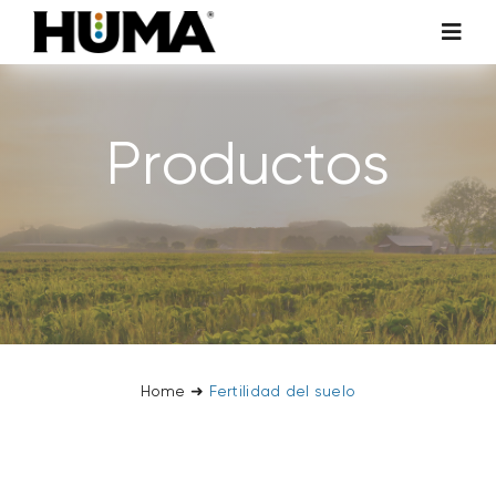
Skip
Toggl
to
Navig
content
AGRICULTURA
Productos
CÉSPED Y PLANTAS ORNAMENTALES
ADITIVOS TECNOLÓGICOS
HUMA MEDIOAMBIENTAL
INVESTIGACIÓN Y DESARROLLO
Home
➜
Fertilidad del suelo
Descubre tres productos para preparar
SOSTENIBILIDAD
el suelo para la siembra de primavera
Aditivos tecnológicos
Empresa
Entrada del blog