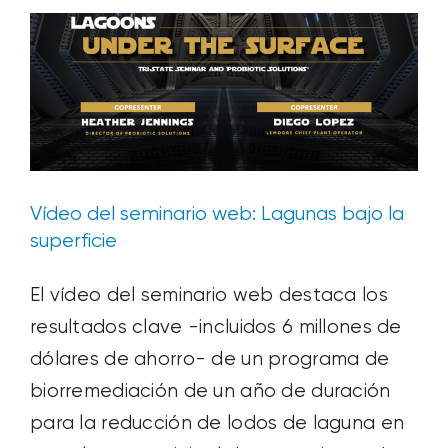
Húmico
Líquido
con
Agroquímicos
Vídeo del seminario web: Lagunas bajo la
superficie
El vídeo del seminario web destaca los
resultados clave -incluidos 6 millones de
dólares de ahorro- de un programa de
biorremediación de un año de duración
para la reducción de lodos de laguna en