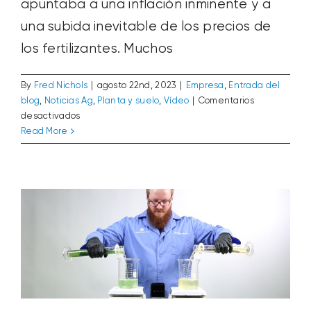
apuntaba a una inflación inminente y a
una subida inevitable de los precios de
los fertilizantes. Muchos
By
Fred Nichols
|
agosto 22nd, 2023
|
Empresa
,
Entrada del
blog
,
Noticias Ag
,
Planta y suelo
,
Vídeo
|
Comentarios
en
desactivados
Vídeo: Prueba de estabilidad de la
Esta
Read More
mezcla Super Phos + Calcio
semana
Entrada del blog
Investigación y desarrollo
Macros
en
Micros
Planta y suelo
Productos destacados
Vídeo
Ag
#28