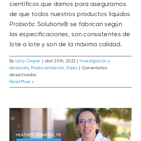
científicos que damos para asegurarnos
de que todos nuestros productos líquidos
Probiotic Solutions® se fabrican según
las especificaciones, son consistentes de
lote a lote y son de la máxima calidad.
By
Larry Cooper
|
abril 20th, 2022
|
Investigación y
desarrollo
,
Medio ambiente
,
Vídeo
|
Comentarios
en
desactivados
Nuevo Vídeo: 8 Productos Esenciales
El
Read More
para la Biorremediación de Aguas
proceso
Residuales
de
Entrada del blog
Medio ambiente
Vídeo
garantía
de
calidad
de
los
productos