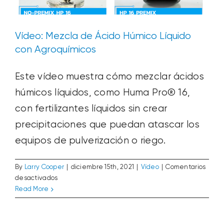
Organics
Vídeo: Mezcla de Ácido Húmico Líquido
con Agroquímicos
Este vídeo muestra cómo mezclar ácidos
húmicos líquidos, como Huma Pro® 16,
con fertilizantes líquidos sin crear
precipitaciones que puedan atascar los
equipos de pulverización o riego.
By
Larry Cooper
|
diciembre 15th, 2021
|
Vídeo
|
Comentarios
en
desactivados
Vídeo del seminario web: Lagunas bajo
Vídeo:
Read More
la superficie
Mezcla
Casos prácticos
Entrada del blog
Medio ambiente
de
Vídeo
Ácido