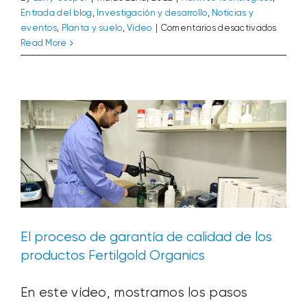
Entrada del blog
,
Investigación y desarrollo
,
Noticias y
en
eventos
,
Planta y suelo
,
Vídeo
|
Comentarios desactivados
Public
El proceso de garantía de calidad de
Read More
en
los productos Fertilgold Organics
la
Entrada del blog
Organics
Vídeo
revista
JoVE
Video:
Cuanti
de
Ácidos
Húmic
y
Fúlvico
El proceso de garantía de calidad de los
productos Fertilgold Organics
En este vídeo, mostramos los pasos