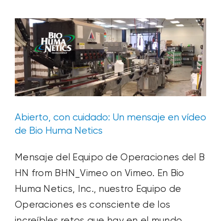
Entrada del blog
Vídeo
Productos
Esenciales
para
la
Biorremediación
de
Aguas
Residuales
Abierto, con cuidado: Un mensaje en vídeo
de Bio Huma Netics
Mensaje del Equipo de Operaciones del B
HN from BHN_Vimeo on Vimeo. En Bio
Huma Netics, Inc., nuestro Equipo de
Operaciones es consciente de los
increíbles retos que hay en el mundo