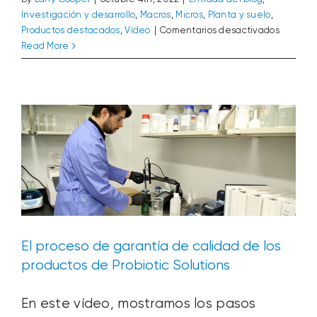
Investigación y desarrollo
,
Macros
,
Micros
,
Planta y suelo
,
en
Productos destacados
,
Vídeo
|
Comentarios desactivados
Vídeo:
El proceso de garantía de calidad de
Read More
Prueba
los productos de Probiotic Solutions
de
Investigación y desarrollo
Medio ambiente
Vídeo
estabili
de
la
mezcla
Super
Phos
+
Calcio
El proceso de garantía de calidad de los
productos de Probiotic Solutions
En este vídeo, mostramos los pasos