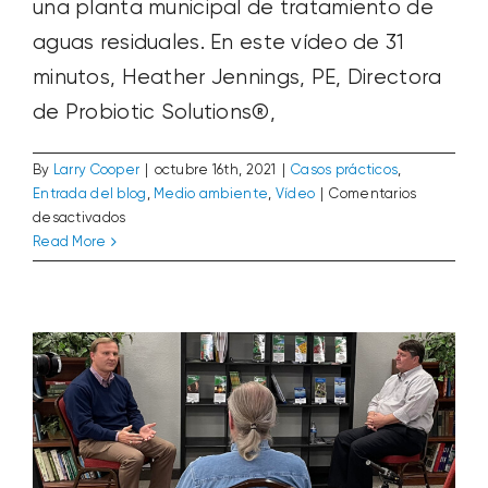
una planta municipal de tratamiento de
aguas residuales. En este vídeo de 31
minutos, Heather Jennings, PE, Directora
de Probiotic Solutions®,
By
Larry Cooper
|
octubre 16th, 2021
|
Casos prácticos
,
Entrada del blog
,
Medio ambiente
,
Vídeo
|
Comentarios
en
desactivados
Entrevista con el Director General del
Vídeo
Read More
Instituto de Fertilizantes, Corey
del
Rosenbusch
seminario
Entrada del blog
Vídeo
web:
Lagunas
bajo
la
superficie