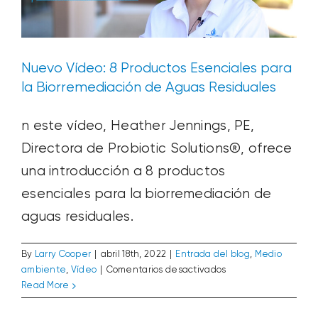
de
Probiotic
Solutions
Nuevo Vídeo: 8 Productos Esenciales para
la Biorremediación de Aguas Residuales
n este vídeo, Heather Jennings, PE,
Directora de Probiotic Solutions®, ofrece
una introducción a 8 productos
esenciales para la biorremediación de
aguas residuales.
By
Larry Cooper
|
abril 18th, 2022
|
Entrada del blog
,
Medio
en
ambiente
,
Vídeo
|
Comentarios desactivados
Nuevo
Abierto, con cuidado: Un mensaje en
Read More
Vídeo:
vídeo de Bio Huma Netics
8