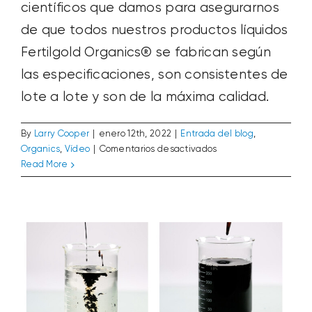
científicos que damos para asegurarnos
de que todos nuestros productos líquidos
Fertilgold Organics® se fabrican según
las especificaciones, son consistentes de
lote a lote y son de la máxima calidad.
By
Larry Cooper
|
enero 12th, 2022
|
Entrada del blog
,
en
Organics
,
Vídeo
|
Comentarios desactivados
El
Vídeo: Mezcla de Ácido Húmico Líquido
Read More
proceso
con Agroquímicos
de
Vídeo
garantía
de
calidad
de
los
productos
Fertilgold