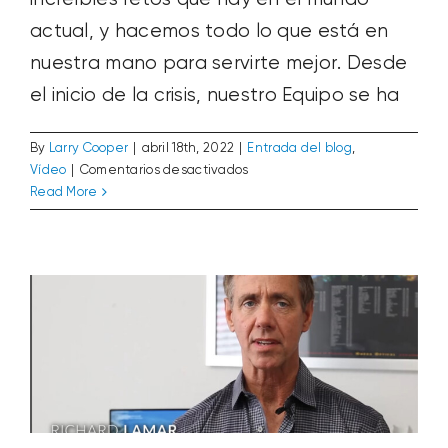
actual, y hacemos todo lo que está en
nuestra mano para servirte mejor. Desde
el inicio de la crisis, nuestro Equipo se ha
By
Larry Cooper
|
abril 18th, 2022
|
Entrada del blog
,
Publicación en la revista JoVE Video:
en
Vídeo
|
Comentarios desactivados
Cuantificación de Ácidos Húmicos y
Abierto,
Read More
Fúlvicos
con
Aditivos tecnológicos
Entrada del blog
cuidado:
Investigación y desarrollo
Noticias y eventos
Planta
Un
y suelo
Vídeo
mensaje
en
vídeo
de
Bio
Huma
Netics