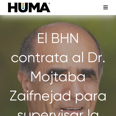
Skip
Toggl
to
Navig
content
AGRICULTURA
El BHN
CÉSPED Y PLANTAS ORNAMENTALES
contrata al Dr.
ADITIVOS TECNOLÓGICOS
Mojtaba
HUMA MEDIOAMBIENTAL
INVESTIGACIÓN Y DESARROLLO
Zaifnejad para
SOSTENIBILIDAD
supervisar la