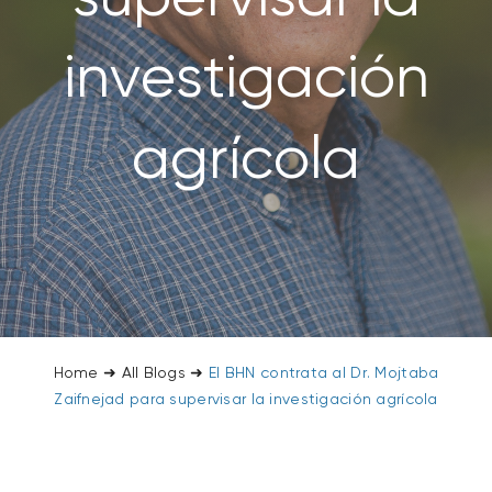
SOBRE NOSOTROS
investigación
CONTACTANOS
agrícola
SEARCH
FOR:
Home
➜
All Blogs
➜
El BHN contrata al Dr. Mojtaba
Zaifnejad para supervisar la investigación agrícola