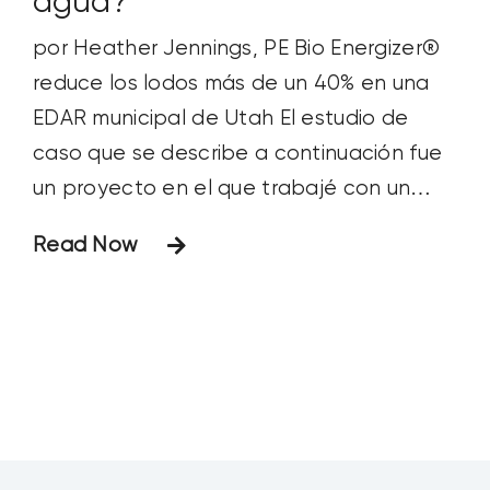
agua?
por Heather Jennings, PE Bio Energizer®
reduce los lodos más de un 40% en una
EDAR municipal de Utah El estudio de
caso que se describe a continuación fue
un proyecto en el que trabajé con un
sistema municipal de lagunas pequeñas
Read Now
tan saturado de sólidos que se estaban
tomando medidas estatales. Los patos
que