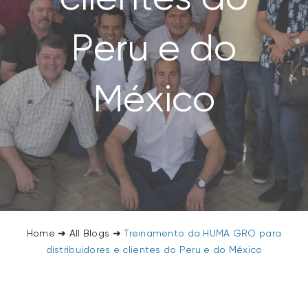
SEARCH
FOR:
Peru e do
México
Home
➜
All Blogs
➜
Treinamento da HUMA GRO para
distribuidores e clientes do Peru e do México