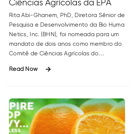
Ciências Agrícolas da EPA
Rita Abi-Ghanem, PhD, Diretora Sênior de
Pesquisa e Desenvolvimento da Bio Huma
Netics, Inc. (BHN), foi nomeada para um
mandato de dois anos como membro do
Comitê de Ciências Agrícolas do
Conselho Consultivo de Ciências (SAB) da
Read Now
Agência de Proteção Ambiental dos EUA
(EPA). Seu mandato começa em 1º de
outubro de 2016. O Comitê