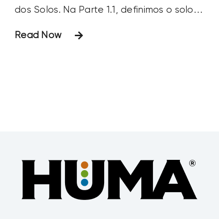
dos Solos. Na Parte 1.1, definimos o solo e
sua formação. Na Parte 1.2,
Read Now
continuaremos com a textura, a estrutura
e a cor do solo. “Papai, o que é isso –