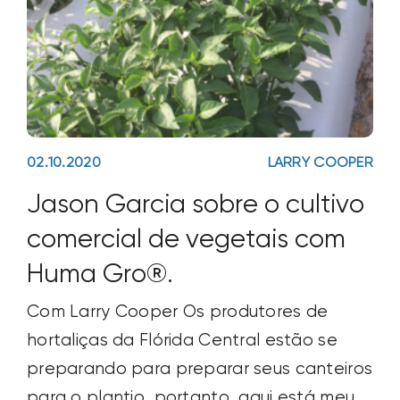
Jason Garcia sobre o cultivo
comercial de vegetais com
Huma Gro®.
Com Larry Cooper Os produtores de
hortaliças da Flórida Central estão se
preparando para preparar seus canteiros
para o plantio, portanto, aqui está meu
guia sobre como o Huma Gro® pode
ajudar os produtores a obter as melhores
Read Now
colheitas de hortaliças de todos os
tempos. Preparação dos canteiros
Tornou-se uma prática bastante comum
para os