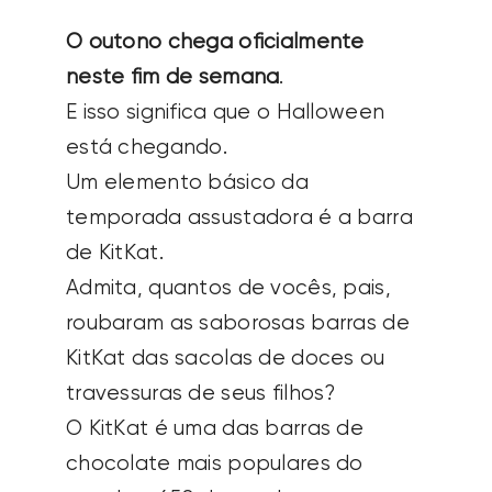
de KitKat.
Admita, quantos de vocês, pais,
roubaram as saborosas barras de
KitKat das sacolas de doces ou
travessuras de seus filhos?
O KitKat é uma das barras de
chocolate mais populares do
mundo – 650 dessas barras
crocantes são consumidas a cada
segundo de cada dia.
Agora, os KitKats podem
desempenhar um papel no
movimento #saúde do solo e
#agricultura regenerativa.