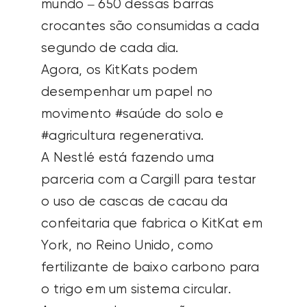
A Nestlé está fazendo uma
parceria com a Cargill para testar
o uso de cascas de cacau da
confeitaria que fabrica o KitKat em
York, no Reino Unido, como
fertilizante de baixo carbono para
o trigo em um sistema circular.
As cascas de cacau são
processadas e peletizadas pela
CCm Technologies, sediada no
Reino Unido.
Esses testes demonstram o quanto
os CPGs estão se esforçando para
criar cadeias de suprimentos mais