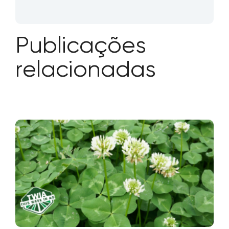
03.12.2024
FRED NICHOLS
Esta semana em Ag #56
Todos nós somos um pouco irlandeses no
domingo, mesmo que sua árvore
genealógica não tenha raízes na Ilha