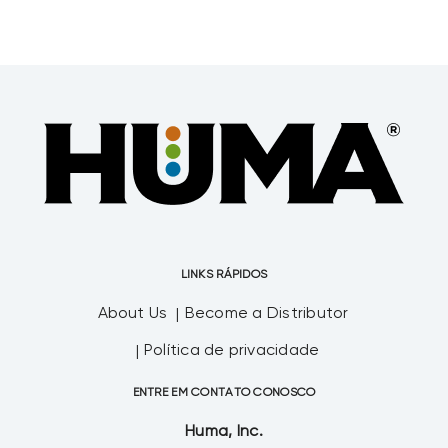
LINKS RÁPIDOS
About Us
Become a Distributor
Política de privacidade
ENTRE EM CONTATO CONOSCO
Huma, Inc.
1331 W. Houston Ave.
Gilbert, AZ 85233
Telefone
1-800-961-1220 ou 480-961-1220
Fax
480-425-3061
FIQUE EM CONTATO