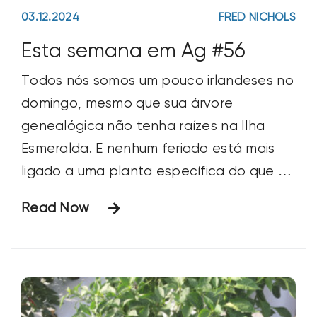
Esmeralda. E nenhum feriado está mais
ligado a uma planta específica do que o
Dia de São Patrício ao trevo (que, na
Read Now
verdade, é um trevo branco). As origens
dessa relação remontam a 16 séculos
atrás, quando
02.10.2020
LARRY COOPER