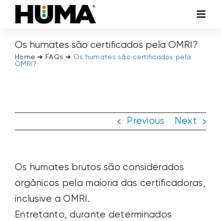
Skip
Toggl
to
Navig
content
AGRICULTURA
Os humates são certificados pela OMRI?
Home
➜
FAQs
➜
Os humates são certificados pela
OMRI?
GRAMADOS E PLANTAS ORNAMENTAIS
ADITIVOS HUMA TECH
Previous
Next
HUMA AMBIENTAL
Os humates brutos são considerados
SOBRE NÓS
orgânicos pela maioria das certificadoras,
inclusive a OMRI.
ENTRE EM CONTATO CONOSCO
Entretanto, durante determinados