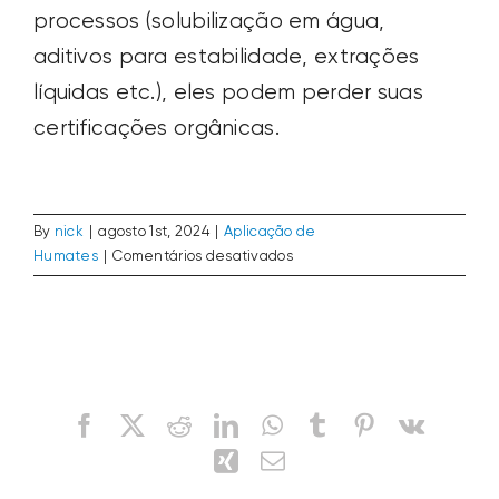
processos (solubilização em água,
SEARCH
FOR:
aditivos para estabilidade, extrações
líquidas etc.), eles podem perder suas
certificações orgânicas.
By
nick
|
agosto 1st, 2024
|
Aplicação de
em
Humates
|
Comentários desativados
Os
humates
são
certificados
pela
Share This Story, Choose Your Platform!
OMRI?
Facebook
X
Reddit
LinkedIn
WhatsApp
Tumblr
Pinterest
Vk
Xing
Email