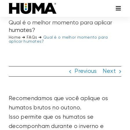
Skip
Toggl
to
Navig
Qual é o melhor momento para aplicar
content
AGRICULTURA
humates?
Home
➜
FAQs
➜
Qual é o melhor momento para
aplicar humates?
GRAMADOS E PLANTAS ORNAMENTAIS
ADITIVOS HUMA TECH
Previous
Next
HUMA AMBIENTAL
Recomendamos que você aplique os
SOBRE NÓS
humatos brutos no outono.
Isso permite que os humatos se
ENTRE EM CONTATO CONOSCO
decomponham durante o inverno e