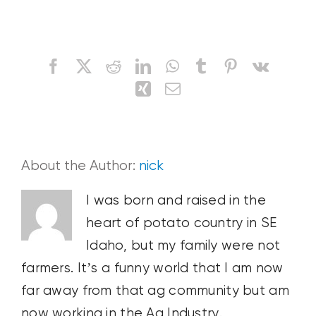
o
melhor
momento
Share This Story, Choose Your Platform!
para
Facebook
X
Reddit
LinkedIn
WhatsApp
Tumblr
Pinterest
Vk
aplicar
humates?
Xing
Email
About the Author:
nick
I was born and raised in the
heart of potato country in SE
Idaho, but my family were not
farmers. It’s a funny world that I am now
far away from that ag community but am
now working in the Ag Industry.