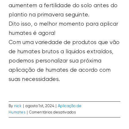
aumentem a fertilidade do solo antes do
SEARCH
FOR:
plantio na primavera seguinte.
Dito isso, o melhor momento para aplicar
humates é agora!
Com uma variedade de produtos que vão
de humates brutos a líquidos extraídos,
podemos personalizar sua próxima
aplicação de humates de acordo com
suas necessidades.
By
nick
|
agosto 1st, 2024
|
Aplicação de
em
Humates
|
Comentários desativados
Qual
é