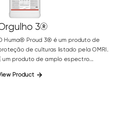
Orgulho 3®
O Huma® Proud 3® é um produto de
proteção de culturas listado pela OMRI.
É um produto de amplo espectro...
View Product