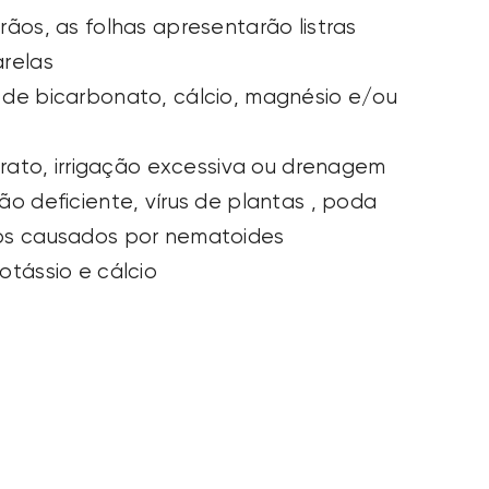
rãos, as folhas apresentarão listras
arelas
 de bicarbonato, cálcio, magnésio e/ou
itrato, irrigação excessiva ou drenagem
ção deficiente,
vírus
de plantas
, poda
os causados por nematoides
otássio e cálcio