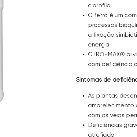
clorofila.
O ferro é um co
processos bioqu
a fixação simbiót
energia.
O IRO-MAX® alivi
com deficiência d
Sintomas de deficiênc
As plantas desen
amarelecimento 
com as veias pe
Deficiências gra
atrofiado