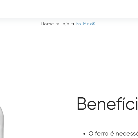
Home
➜
Loja
➜
Iro-Max®.
Benefíc
O ferro é necess