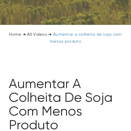
SEARCH
FOR:
Home
➜
All Videos
➜
Aumentar a colheita de soja com
menos produto
Aumentar A
Colheita De Soja
Com Menos
Produto