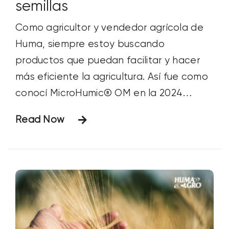
semillas
Como agricultor y vendedor agrícola de
Huma, siempre estoy buscando
productos que puedan facilitar y hacer
más eficiente la agricultura. Así fue como
conocí MicroHumic® OM en la 2024
Commodity Classic, justo después de
Read Now
incorporarme a Huma. Mientras
trabajaba en nuestro stand, estaba
charlando con nuestro director general,
Lyndon Smith, cuando mi padre mencionó
el