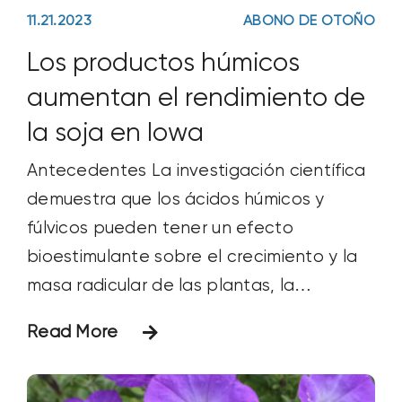
11.21.2023
ABONO DE OTOÑO
Los productos húmicos
aumentan el rendimiento de
la soja en Iowa
Antecedentes La investigación científica
demuestra que los ácidos húmicos y
fúlvicos pueden tener un efecto
bioestimulante sobre el crecimiento y la
masa radicular de las plantas, la
disponibilidad y absorción de nutrientes, y
Read More
el rendimiento y la calidad de los cultivos.
Objetivo El objetivo de este estudio era
comparar y contrastar los efectos