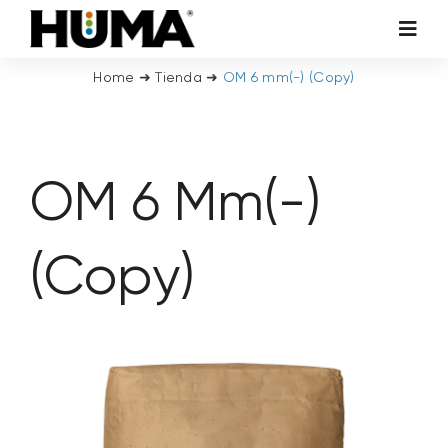
Skip
Toggl
to
Navig
content
Home
➜
Tienda
➜
OM 6 mm(-) (Copy)
AGRICULTURA
CÉSPED Y PLANTAS ORNAMENTALES
OM 6 Mm(-)
ADITIVOS TECNOLÓGICOS
(Copy)
HUMA MEDIOAMBIENTAL
INVESTIGACIÓN Y DESARROLLO
SOSTENIBILIDAD