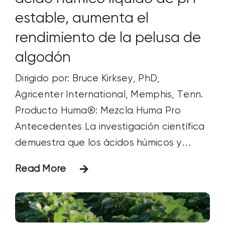
estable, aumenta el
rendimiento de la pelusa de
algodón
Dirigido por: Bruce Kirksey, PhD,
Agricenter International, Memphis, Tenn.
Producto Huma®: Mezcla Huma Pro
Antecedentes La investigación científica
demuestra que los ácidos húmicos y
fúlvicos son bioestimulantes: aumentan la
Read More
disponibilidad y absorción de nutrientes,
mejoran el crecimiento y la masa radicular
de las plantas y repercuten tanto en el
rendimiento como en la calidad de