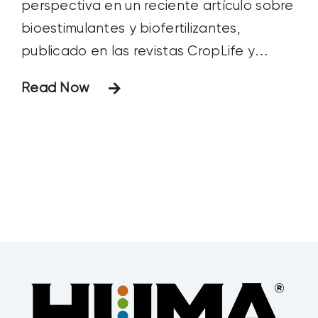
perspectiva en un reciente artículo sobre
bioestimulantes y biofertilizantes,
publicado en las revistas CropLife y
American Fruit Grower. En el artículo, Fred
Read Now
analiza el creciente papel de estos
productos en la agricultura sostenible,
sus ventajas y su impacto en la
producción de cultivos. A