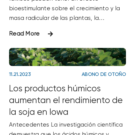
bioestimulante sobre el crecimiento y la
masa radicular de las plantas, la
disponibilidad y absorción de nutrientes, y
Read More
el rendimiento y la calidad de los cultivos.
Objetivo El objetivo de este estudio era
comparar y contrastar los efectos
inmediatos que
11.21.2023
ABONO DE OTOÑO
Los productos húmicos
aumentan el rendimiento de
la soja en Iowa
Antecedentes La investigación científica
demuestra que los ácidos húmicos y