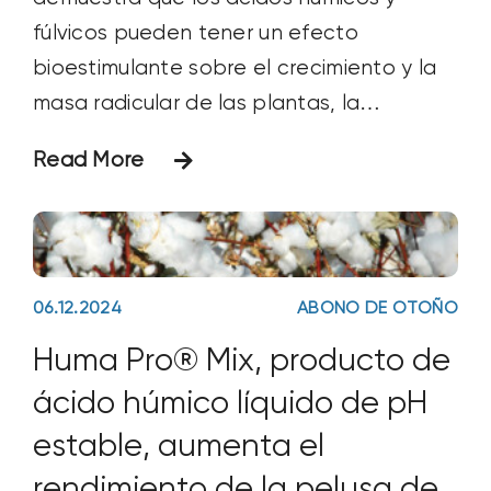
fúlvicos pueden tener un efecto
bioestimulante sobre el crecimiento y la
masa radicular de las plantas, la
disponibilidad y absorción de nutrientes, y
Read More
el rendimiento y la calidad de los cultivos.
Objetivo El objetivo de este estudio era
comparar y contrastar los efectos
inmediatos que
06.12.2024
ABONO DE OTOÑO
Huma Pro® Mix, producto de
ácido húmico líquido de pH
estable, aumenta el
rendimiento de la pelusa de