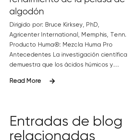
algodón
Dirigido por: Bruce Kirksey, PhD,
Agricenter International, Memphis, Tenn.
Producto Huma®: Mezcla Huma Pro
Antecedentes La investigación científica
demuestra que los ácidos húmicos y
fúlvicos son bioestimulantes: aumentan la
Read More
disponibilidad y absorción de nutrientes,
mejoran el crecimiento y la masa radicular
de las plantas y repercuten tanto en el
rendimiento como en la calidad de
Entradas de blog
relacionadas